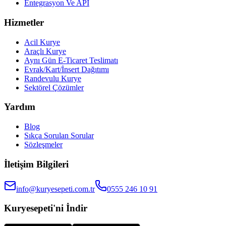
Entegrasyon Ve API
Hizmetler
Acil Kurye
Araçlı Kurye
Aynı Gün E-Ticaret Teslimatı
Evrak/Kart/İnsert Dağıtımı
Randevulu Kurye
Sektörel Çözümler
Yardım
Blog
Sıkça Sorulan Sorular
Sözleşmeler
İletişim Bilgileri
info@kuryesepeti.com.tr
0555 246 10 91
Kuryesepeti'ni İndir