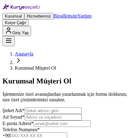
Blog
İletişim
Yardım
Kurumsal
Hizmetlerimiz
Kurye Çağır
Giriş Yap
Anasayfa
Kurumsal Müşteri Ol
Kurumsal Müşteri Ol
İşletmenize özel avantajlardan yararlanmak için formu doldurun,
size özel çözümlerimizi sunalım.
Şirket Adı
*
Ad Soyad
*
E-posta Adresi
*
Telefon Numarası
*
+90