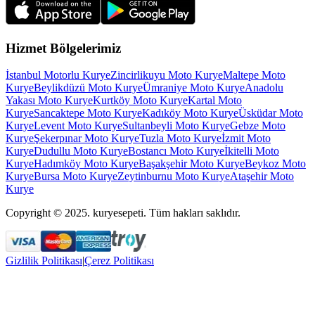
Hizmet Bölgelerimiz
İstanbul Motorlu Kurye
Zincirlikuyu Moto Kurye
Maltepe Moto
Kurye
Beylikdüzü Moto Kurye
Ümraniye Moto Kurye
Anadolu
Yakası Moto Kurye
Kurtköy Moto Kurye
Kartal Moto
Kurye
Sancaktepe Moto Kurye
Kadıköy Moto Kurye
Üsküdar Moto
Kurye
Levent Moto Kurye
Sultanbeyli Moto Kurye
Gebze Moto
Kurye
Şekerpınar Moto Kurye
Tuzla Moto Kurye
İzmit Moto
Kurye
Dudullu Moto Kurye
Bostancı Moto Kurye
İkitelli Moto
Kurye
Hadımköy Moto Kurye
Başakşehir Moto Kurye
Beykoz Moto
Kurye
Bursa Moto Kurye
Zeytinburnu Moto Kurye
Ataşehir Moto
Kurye
Copyright © 2025. kuryesepeti. Tüm hakları saklıdır.
Gizlilik Politikası
|
Çerez Politikası