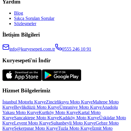
Yardım
Blog
Sıkça Sorulan Sorular
Sözleşmeler
İletişim Bilgileri
info@kuryesepeti.com.tr
0555 246 10 91
Kuryesepeti'ni İndir
Hizmet Bölgelerimiz
İstanbul Motorlu Kurye
Zincirlikuyu Moto Kurye
Maltepe Moto
Kurye
Beylikdüzü Moto Kurye
Ümraniye Moto Kurye
Anadolu
Yakası Moto Kurye
Kurtköy Moto Kurye
Kartal Moto
Kurye
Sancaktepe Moto Kurye
Kadıköy Moto Kurye
Üsküdar Moto
Kurye
Levent Moto Kurye
Sultanbeyli Moto Kurye
Gebze Moto
Kurye
Şekerpınar Moto Kurye
Tuzla Moto Kurye
İzmit Moto