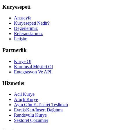
Kuryesepeti
Anasayfa
Kuryesepeti Nedir?
Değerlerimiz
Referanslarımız
İletişim
Partnerlik
Kurye Ol
Kurumsal Müşteri Ol
Entegrasyon Ve API
Hizmetler
Acil Kurye
Araçlı Kurye
Aynı Gün E-Ticaret Teslimatı
Evrak/Kart/İnsert Dağıtımı
Randevulu Kurye
Sektörel Çözümler