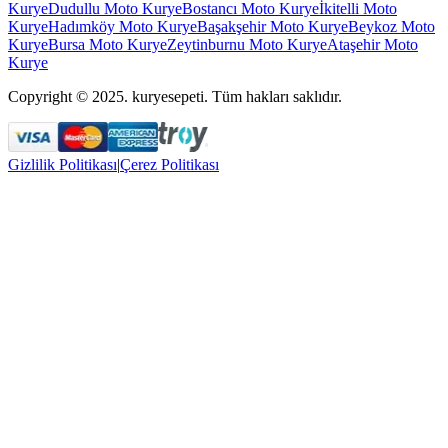
Kurye
Dudullu Moto Kurye
Bostancı Moto Kurye
İkitelli Moto
Kurye
Hadımköy Moto Kurye
Başakşehir Moto Kurye
Beykoz Moto
Kurye
Bursa Moto Kurye
Zeytinburnu Moto Kurye
Ataşehir Moto
Kurye
Copyright © 2025. kuryesepeti. Tüm hakları saklıdır.
Gizlilik Politikası
|
Çerez Politikası